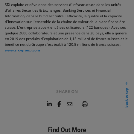
SIX exploite et développe des services d’infrastructure dans les unités
d’affaires Securities & Exchanges, Banking Services et Financial
Information, dans le but d’accroître l’efficacité, la qualité et la capacité
d’innovation sur l’ensemble de la chaîne de valeur de la place financière
suisse. L’entreprise appartient à ses utilisateurs (122 banques). Avec ses
quelque 2600 collaborateurs et une présence dans 20 pays, elle a généré
en 2019 des produits d’exploitation de 1,13 milliard de francs suisses et le
bénéfice net du Groupe s’est établi à 120,5 millions de francs suisses.
www.six-group.com
back to top
SHARE ON
L
F
E
P
i
a
m
n
c
a
k
e
i
e
b
l
Find Out More
d
o