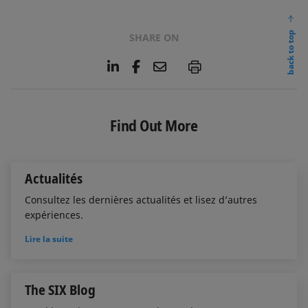
back to top
SHARE ON
L
F
E
P
i
a
m
n
c
a
k
e
i
e
b
l
Find Out More
d
o
I
o
n
k
Actualités
Consultez les dernières actualités et lisez d’autres
expériences.
Lire la suite
The SIX Blog