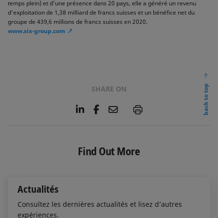
temps plein) et d’une présence dans 20 pays, elle a généré un revenu
d’exploitation de 1,38 milliard de francs suisses et un bénéfice net du
groupe de 439,6 millions de francs suisses en 2020.
www.six-group.com
back to top
SHARE ON
L
F
E
P
i
a
m
n
c
a
k
e
i
e
b
l
Find Out More
d
o
I
o
n
k
Actualités
Consultez les dernières actualités et lisez d’autres
expériences.