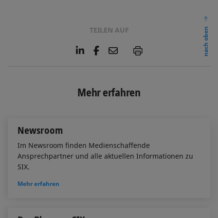
TEILEN AUF
nach oben
L
F
E
P
i
a
m
n
c
a
k
e
i
e
b
l
Mehr erfahren
d
o
I
o
n
k
Newsroom
Im Newsroom finden Medienschaffende
Ansprechpartner und alle aktuellen Informationen zu
SIX.
Mehr erfahren