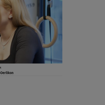
t
-Oerlikon