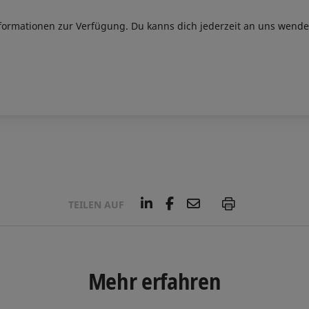
nformationen zur Verfügung. Du kanns dich jederzeit an uns wende
L
F
E
P
TEILEN AUF
i
a
m
n
c
a
k
e
i
e
b
l
d
o
Mehr erfahren
I
o
n
k