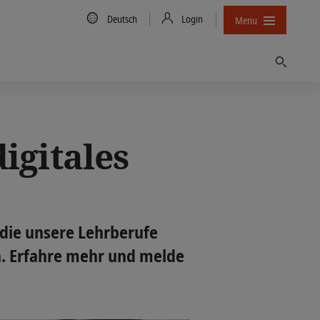
Country/Language
Deutsch
Login
Menu
Finden
igitales
die unsere Lehrberufe
. Erfahre mehr und melde