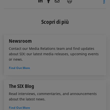
L
F
E
P
i
a
m
n
c
a
k
e
i
e
b
l
Scopri di più
d
o
I
o
n
k
Newsroom
Contact our Media Relations team and find updates
about SIX: our latest media releases, upcoming events
or news.
Find Out More
The SIX Blog
Read interviews, commentaries, and announcements
about the latest news.
Find Out More