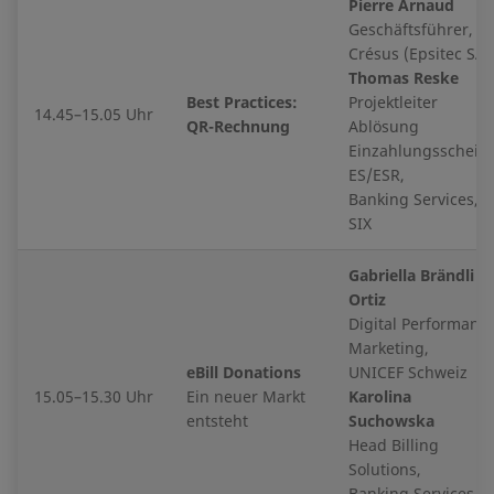
Pierre Arnaud
Geschäftsführer,
Crésus (Epsitec SA)
Thomas Reske
Best Practices:
Projektleiter
14.45–15.05 Uhr
QR-Rechnung
Ablösung
Einzahlungsschein
ES/ESR,
Banking Services,
SIX
Gabriella Brändli
Ortiz
Digital Performanc
Marketing,
eBill Donations
UNICEF Schweiz
15.05–15.30 Uhr
Ein neuer Markt
Karolina
entsteht
Suchowska
Head Billing
Solutions,
Banking Services,