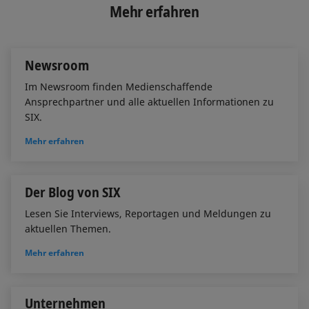
e
b
l
Mehr erfahren
d
o
I
o
n
k
Newsroom
Im Newsroom finden Medienschaffende
Ansprechpartner und alle aktuellen Informationen zu
SIX.
Mehr erfahren
Der Blog von SIX
Lesen Sie Interviews, Reportagen und Meldungen zu
aktuellen Themen.
Mehr erfahren
Unternehmen