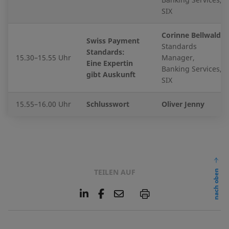
SIX
Corinne Bellwald
Swiss Payment
Standards
Standards:
15.30–15.55 Uhr
Manager,
Eine Expertin
Banking Services,
gibt Auskunft
SIX
15.55–16.00 Uhr
Schlusswort
Oliver Jenny
TEILEN AUF
nach oben
L
F
E
P
i
a
m
n
c
a
k
e
i