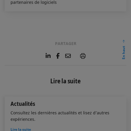
partenaires de logiciels
PARTAGER
En haut
L
F
E
P
i
a
m
n
c
a
k
e
i
e
b
l
Lire la suite
d
o
I
o
n
k
Actualités
Consultez les dernières actualités et lisez d’autres
expériences.
Lire la suite