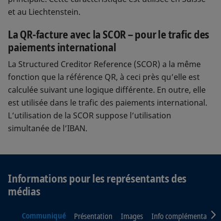
qui prennent en charge le Swiss QR Code.
et au Liechtenstein.
Il est recommandé d'utiliser la QR-facture
avec Creditor Reference et IBAN pour de
La QR-facture avec la SCOR – pour le trafic des
tels paiements.
paiements international
La Structured Creditor Reference (SCOR) a la même
fonction que la référence QR, à ceci près qu’elle est
calculée suivant une logique différente. En outre, elle
est utilisée dans le trafic des paiements international.
L’utilisation de la SCOR suppose l’utilisation
simultanée de l’IBAN.
Informations pour les représentants des
médias
S
Communiqué
Présentation
Images
Info complémentaires