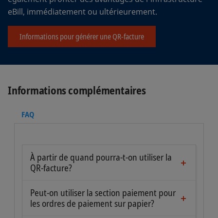
eBill, immédiatement ou ultérieurement.
Informations pour générer une QR-facture
Informations complémentaires
FAQ
À partir de quand pourra-t-on utiliser la
QR-facture?
La date de lancement était le 30 juin 2020.
Depuis de cette date
Peut-on utiliser la section paiement pour
les ordres de paiement sur papier?
les destinataires de QR-factures
Oui, on peut joindre la section paiement à