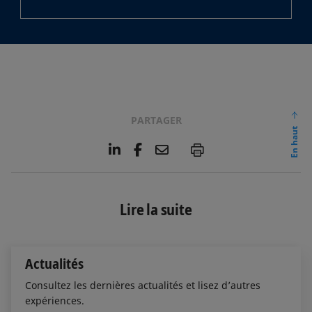
PARTAGER
En haut
L
F
E
P
i
a
m
n
c
a
k
e
i
e
b
l
Lire la suite
d
o
I
o
n
k
Actualités
Consultez les dernières actualités et lisez d’autres
expériences.