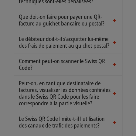
devise, etc. On peut consulter la liste
techniques sont-elles pénalisées?
en un clic.
alors être jointe à un ordre de paiement
Non. Vous pouvez saisir des ordres de
complète dans le document intitulé
sous forme papier.
paiement dans l'e-banking/le m-banking
Que doit-on faire pour payer une QR-
«Implementation Guidelines suisses pour
et remettre les factures au guichet/à la
facture au guichet bancaire ou postal?
QR-facture».
Séparer proprement la section paiement
banque ou en tant qu'ordre de paiement
de la facture et la présenter au guichet.
auprès de la banque.
Le débiteur doit-t-il s’acquitter lui-même
des frais de paiement au guichet postal?
Non, la logique tarifaire de la PostFinance
ne change pas. Cela signifie que les frais
Comment peut-on scanner le Swiss QR
continuent d’être imputés au compte du
Code?
Votre banque vous permet de scanner le
créancier.
Swiss QR Code à l’aide de votre masque e-
Peut-on, en tant que destinataire de
banking ou m-banking (par ex. avec
factures, visualiser les données confinées
l’appareil photo du smartphone). Dans le
dans le Swiss QR Code pour les faire
correspondre à la partie visuelle?
cas de paiements au guichet, le scanning a
Oui, de nombreux lecteurs de code QR
lieu sur place.
sont disponibles gratuitement sur
Le Swiss QR Code limite-t-il l'utilisation
Internet. En outre, après le scanning, les
des canaux de trafic des paiements?
Non. Vous pouvez utiliser tous les canaux
données relatives au paiement sont