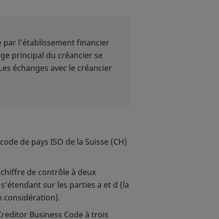
 par l’établissement financier
ège principal du créancier se
 Les échanges avec le créancier
s
mettra les documents
l'établissement concerné. La
: code de pays ISO de la Suisse (CH)
: chiffre de contrôle à deux
'étendant sur les parties a et d (la
ais
n considération).
 Creditor Business Code à trois
mettra les documents