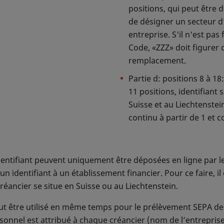
positions, qui peut être d
usera la réception tout en communiquant directement avec 
de désigner un secteur d
tion sera transmise à l'établissement par l'EPC.
entreprise. S'il n'est pas
mandat de prélèvement SEPA de base
Code, «ZZZ» doit figurer
remplacement.
mandat de prélèvement SEPA interentreprises
Partie d: positions 8 à 18
11 positions, identifiant
Suisse et au Liechtenstei
continu à partir de 1 et 
entifiant peuvent uniquement être déposées en ligne par le
 identifiant à un établissement financier. Pour ce faire, il
créancier se situe en Suisse ou au Liechtenstein.
eut être utilisé en même temps pour le prélèvement SEPA de
ersonnel est attribué à chaque créancier (nom de l’entrepri