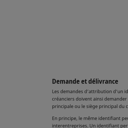
nécessaires à l'EPC qui en acc
décision d’octroi de l’autorisa
Directives CH relatives au 
Directives CH relatives au 
Demande et délivrance
Les demandes d’attribution d’un id
créanciers doivent ainsi demander un
principale ou le siège principal du 
En principe, le même identifiant p
interentreprises. Un identifiant p