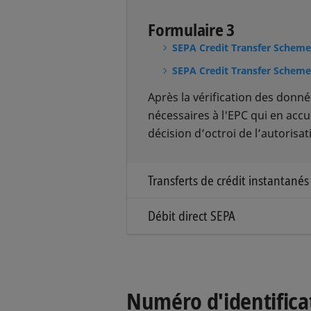
Formulaire 3
SEPA Credit Transfer Scheme
SEPA Credit Transfer Scheme 
Après la vérification des donn
nécessaires à l'EPC qui en acc
décision d’octroi de l’autorisa
Transferts de crédit instantané
Débit direct SEPA
Les établissements financiers q
formulaires suivants en format
Les établissements financiers q
formulaires suivants en format
SEPA Instant Credit Transfe
Numéro d'identifica
Support Organisation CH/LI, c/