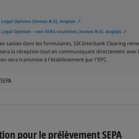
 Legal Opinion (Annex B-3), Anglais
Legal Opinion - non SEPA countries (Annex B-4), Anglais
ées saisies dans les formulaires, SIX Interbank Clearing re
usera la réception tout en communiquant directement avec 
tion sera transmise à l'établissement par l'EPC.
s SEPA
ui veulent participer aux virements SEPA (Instant Credit Tra
 Word, dûment signés et datés, à SIX Interbank Clearing.
ui veulent participer aux prélèvements SEPA (Direct Debit),
 Word remplis, imprimés en couleur et dûment signés et da
r Scheme Adherence Agreement (Annex A-1), Anglais
tion pour le prélèvement SEPA
o SIX Interbank Clearing SA, Centrale d'opérations, Case po