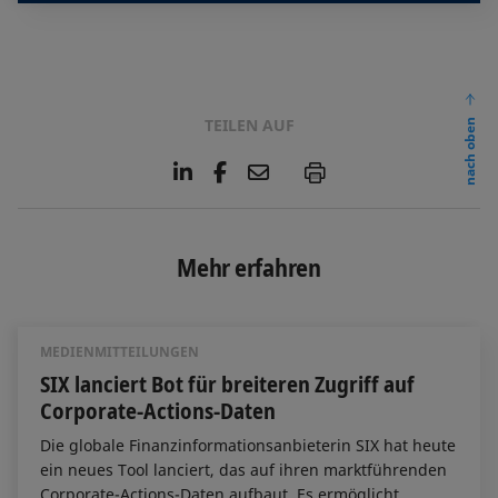
TEILEN AUF
nach oben
L
F
E
P
i
a
m
n
c
a
k
e
i
e
b
l
Mehr erfahren
d
o
I
o
n
k
MEDIENMITTEILUNGEN
SIX lanciert Bot für breiteren Zugriff auf
Corporate-Actions-Daten
Die globale Finanzinformationsanbieterin SIX hat heute
ein neues Tool lanciert, das auf ihren marktführenden
Corporate-Actions-Daten aufbaut. Es ermöglicht