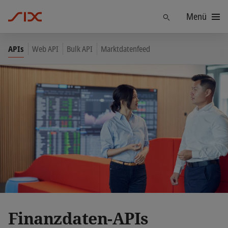
Menü
Finden
APIs
Web API
Bulk API
Marktdatenfeed
Finanzdaten-APIs