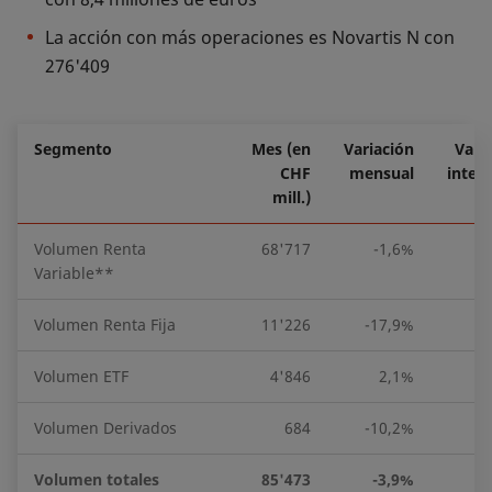
La acción con más operaciones es Novartis N con
276'409
Segmento
Mes (en
Variación
Vari
CHF
mensual
inter
mill.)
Volumen Renta
68'717
-1,6%
-2
Variable**
Volumen Renta Fija
11'226
-17,9%
1
Volumen ETF
4'846
2,1%
-5
Volumen Derivados
684
-10,2%
-5
Volumen totales
85'473
-3,9%
-2