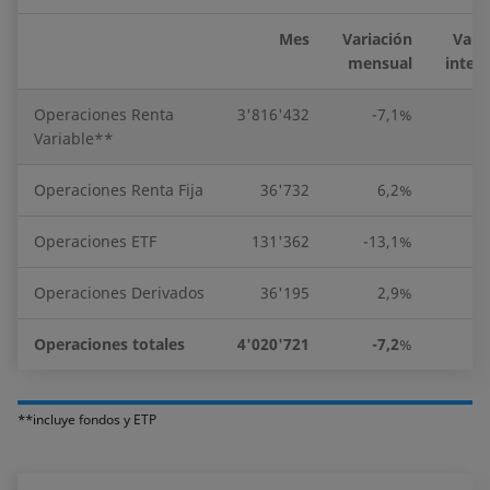
Mes
Variación
Vari
mensual
inter
Operaciones Renta
3'816'432
-7,1%
-2
Variable**
Operaciones Renta Fija
36'732
6,2%
5
Operaciones ETF
131'362
-13,1%
-2
Operaciones Derivados
36'195
2,9%
-4
Operaciones totales
4'020'721
-7,2
%
-2
**incluye fondos y ETP