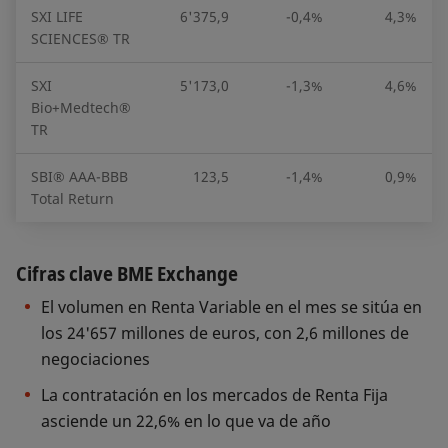
SXI LIFE
6'375,9
-0,4%
4,3%
SCIENCES® TR
SXI
5'173,0
-1,3%
4,6%
Bio+Medtech®
TR
SBI® AAA-BBB
123,5
-1,4%
0,9%
Total Return
Cifras clave BME Exchange
El volumen en Renta Variable en el mes se sitúa en
los 24'657 millones de euros, con 2,6 millones de
negociaciones
La contratación en los mercados de Renta Fija
asciende un 22,6% en lo que va de año