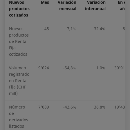
Nuevos
Mes
Variación
Variación
En el
productos
mensual
interanual
año
cotizados
Nuevos
45
7,1%
32,4%
87
productos
de Renta
Fija
cotizados
Volumen
9'624
-54,8%
1,0%
30'911
registrado
en Renta
Fija (CHF
mill)
Número
7'089
-42,6%
36,8%
19'430
de
derivados
listados