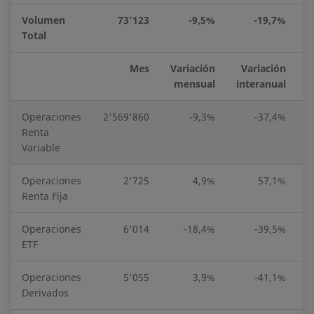
Volumen
73’123
-9,5%
-19,7%
Total
Mes
Variación
Variación
E
mensual
interanual
Operaciones
2'569'860
-9,3%
-37,4%
5
Renta
Variable
Operaciones
2'725
4,9%
57,1%
Renta Fija
Operaciones
6'014
-18,4%
-39,5%
ETF
Operaciones
5'055
3,9%
-41,1%
Derivados