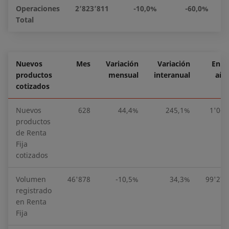
Operaciones
2’823’811
-10,0%
-60,0%
5
Total
Nuevos
Mes
Variación
Variación
En el
productos
mensual
interanual
año
cotizados
Nuevos
628
44,4%
245,1%
1'063
productos
de Renta
Fija
cotizados
Volumen
46'878
-10,5%
34,3%
99'274
registrado
en Renta
Fija