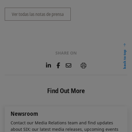
Ver todas las notas de prensa
back to top
SHARE ON
L
F
E
P
i
a
m
n
c
a
k
e
i
e
b
l
Find Out More
d
o
I
o
n
k
Newsroom
Contact our Media Relations team and find updates
about SIX: our latest media releases, upcoming events