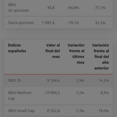
IBEX
45,8
-64,8%
71,1%
35 opciones
Stock opciones
1'087,6
-19,1%
32,3%
2'
Índices
Valor al
Variación
Variación
españoles
final del
frente al
frente al
mes
último
final del
mes
año
anterior
IBEX 35
9'394,6
3,9%
14,2%
IBEX Medium
13'880,3
1,2%
8,5%
Cap
IBEX Small Cap
8'552,8
1,3%
19,0%