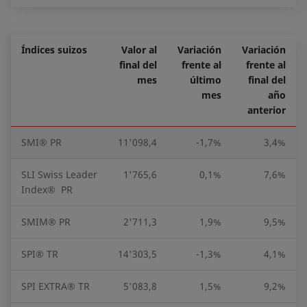
Índices suizos
Valor al
Variación
Variación
final del
frente al
frente al
mes
último
final del
mes
año
anterior
SMI® PR
11'098,4
-1,7%
3,4%
SLI Swiss Leader
1'765,6
0,1%
7,6%
Index® PR
SMIM® PR
2'711,3
1,9%
9,5%
SPI® TR
14'303,5
-1,3%
4,1%
SPI EXTRA® TR
5'083,8
1,5%
9,2%