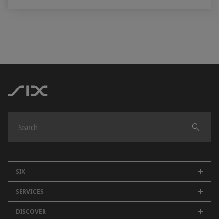
SIX
SERVICES
Company
Careers
DISCOVER
Swiss Stock Exchange