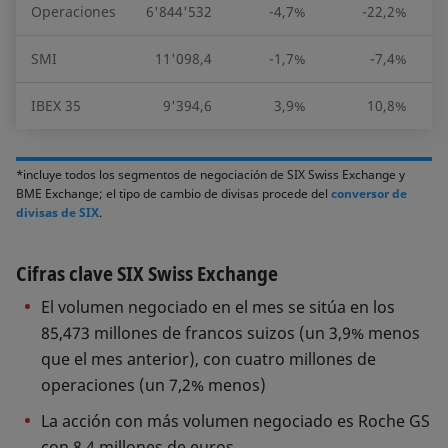
Operaciones
6'844'532
-4,7%
-22,2%
1
SMI
11'098,4
-1,7%
-7,4%
IBEX 35
9'394,6
3,9%
10,8%
*incluye todos los segmentos de negociación de SIX Swiss Exchange y
BME Exchange; el tipo de cambio de divisas procede del
conversor de
divisas de SIX
.
Cifras clave SIX Swiss Exchange
El volumen negociado en el mes se sitúa en los
85,473 millones de francos suizos (un 3,9% menos
que el mes anterior), con cuatro millones de
operaciones (un 7,2% menos)
La acción con más volumen negociado es Roche GS
con 8,4 millones de euros