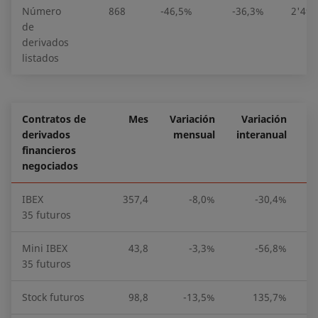
Número
868
-46,5%
-36,3%
2'491
de
derivados
listados
Contratos de
Mes
Variación
Variación
derivados
mensual
interanual
financieros
negociados
IBEX
357,4
-8,0%
-30,4%
35 futuros
Mini IBEX
43,8
-3,3%
-56,8%
35 futuros
Stock futuros
98,8
-13,5%
135,7%