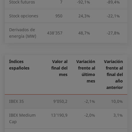
Stock futuros
7
-92,1%
-89,4%
Stock opciones
950
24,3%
-22,1%
Derivados de
438’357
48,7%
-27,8%
2
energía (MW)
Índices
Valor al
Variación
Variación
españoles
final del
frente al
frente al
mes
último
final del
mes
año
anterior
IBEX 35
9’050,2
-2,1%
10,0%
IBEX Medium
13’190,9
-2,0%
3,1%
Cap