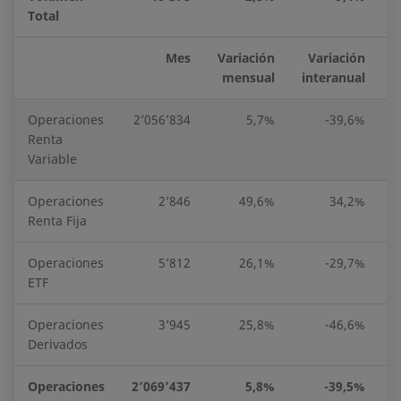
Total
Mes
Variación
Variación
mensual
interanual
Operaciones
2’056’834
5,7%
-39,6%
1
Renta
Variable
Operaciones
2’846
49,6%
34,2%
Renta Fija
Operaciones
5’812
26,1%
-29,7%
ETF
Operaciones
3’945
25,8%
-46,6%
Derivados
Operaciones
2’069’437
5,8%
-39,5%
1