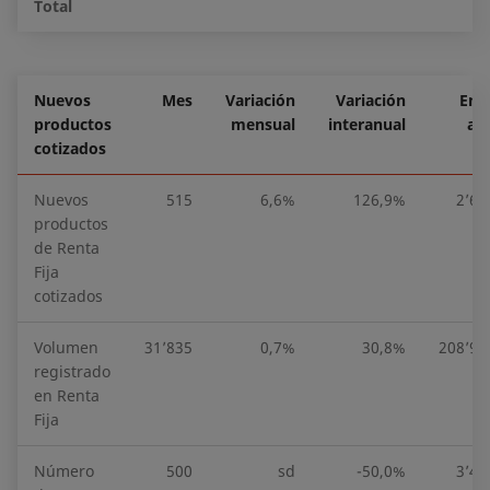
Total
Nuevos
Mes
Variación
Variación
En e
productos
mensual
interanual
añ
cotizados
Nuevos
515
6,6%
126,9%
2’68
productos
de Renta
Fija
cotizados
Volumen
31’835
0,7%
30,8%
208’94
registrado
en Renta
Fija
Número
500
sd
-50,0%
3’49