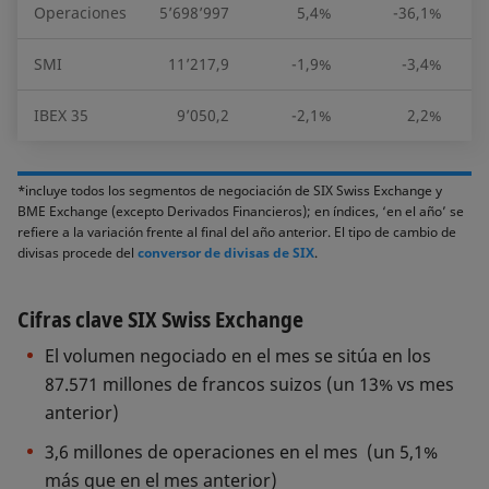
Operaciones
5’698’997
5,4%
-36,1%
3
SMI
11’217,9
-1,9%
-3,4%
IBEX 35
9’050,2
-2,1%
2,2%
*incluye todos los segmentos de negociación de SIX Swiss Exchange y
BME Exchange (excepto Derivados Financieros); en índices, ‘en el año’ se
refiere a la variación frente al final del año anterior. El tipo de cambio de
divisas procede del
conversor de divisas de SIX
.
Cifras clave SIX Swiss Exchange
El volumen negociado en el mes se sitúa en los
87.571 millones de francos suizos (un 13% vs mes
anterior)
3,6 millones de operaciones en el mes (un 5,1%
más que en el mes anterior)