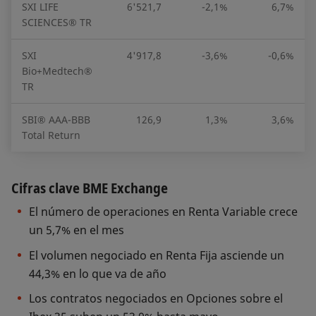
SXI LIFE
6'521,7
-2,1%
6,7%
SCIENCES® TR
SXI
4'917,8
-3,6%
-0,6%
Bio+Medtech®
TR
SBI® AAA-BBB
126,9
1,3%
3,6%
Total Return
Cifras clave BME Exchange
El número de operaciones en Renta Variable crece
un 5,7% en el mes
El volumen negociado en Renta Fija asciende un
44,3% en lo que va de año
Los contratos negociados en Opciones sobre el