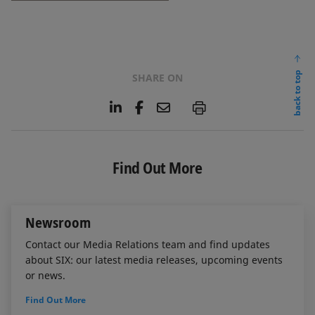
back to top
SHARE ON
L
F
E
P
i
a
m
n
c
a
k
e
i
e
b
l
Find Out More
d
o
I
o
n
k
Newsroom
Contact our Media Relations team and find updates
about SIX: our latest media releases, upcoming events
or news.
Find Out More