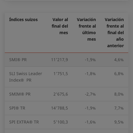
Índices suizos
Valor al
Variación
Variación
final del
frente al
frente al
mes
último
final del
mes
año
anterior
SMI® PR
11'217,9
-1,9%
4,6%
SLI Swiss Leader
1'751,5
-1,8%
6,8%
Index® PR
SMIM® PR
2'675,6
-2,7%
8,0%
SPI® TR
14'788,5
-1,9%
7,7%
SPI EXTRA® TR
5'100,3
-1,6%
9,5%