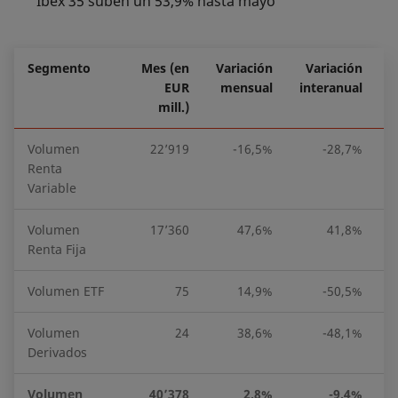
Ibex 35 suben un 53,9% hasta mayo
Segmento
Mes (en
Variación
Variación
EUR
mensual
interanual
mill.)
Volumen
22’919
-16,5%
-28,7%
Renta
Variable
Volumen
17’360
47,6%
41,8%
Renta Fija
Volumen ETF
75
14,9%
-50,5%
Volumen
24
38,6%
-48,1%
Derivados
Volumen
40’378
2,8%
-9,4%