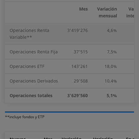
Mes
Variación
Vari
mensual
inter
Operaciones Renta
3'419'276
4,6%
-3
Variable**
Operaciones Renta Fija
37'515
7,5%
5
Operaciones ETF
143'261
18,0%
Operaciones Derivados
29'508
10,4%
-3
Operaciones totales
3'629'560
5,1%
-3
**incluye fondos y ETP