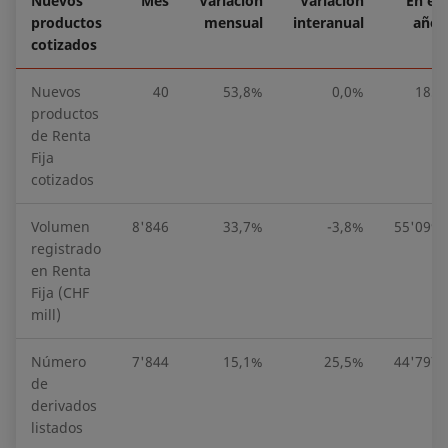
Nuevos
Mes
Variación
Variación
En el
productos
mensual
interanual
año
cotizados
Nuevos
40
53,8%
0,0%
185
productos
de Renta
Fija
cotizados
Volumen
8'846
33,7%
-3,8%
55'099
registrado
en Renta
Fija (CHF
mill)
Número
7'844
15,1%
25,5%
44'797
de
derivados
listados