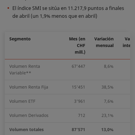
El índice SMI se sitúa en 11.217,9 puntos a finales
de abril (un 1,9% menos que en abril)
Segmento
Mes (en
Variación
Vari
CHF
mensual
inter
mill.)
Volumen Renta
67'447
8,6%
-2
Variable**
Volumen Renta Fija
15'451
38,5%
Volumen ETF
3'961
7,6%
-5
Volumen Derivados
712
23,1%
-2
Volumen totales
87'571
13,0%
-2