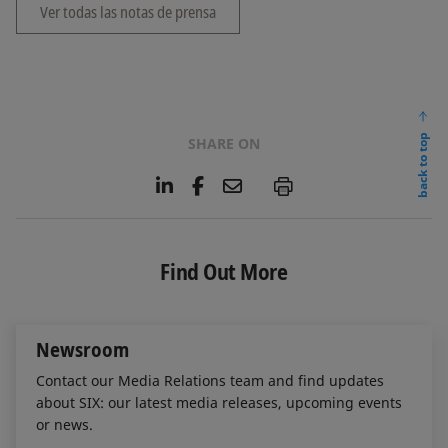
Ver todas las notas de prensa
back to top
SHARE ON
L
F
E
P
i
a
m
n
c
a
k
e
i
e
b
l
Find Out More
d
o
I
o
n
k
Newsroom
Contact our Media Relations team and find updates
about SIX: our latest media releases, upcoming events
or news.