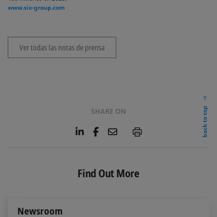
www.six-group.com
Ver todas las notas de prensa
back to top
SHARE ON
L
F
E
P
i
a
m
n
c
a
k
e
i
e
b
l
Find Out More
d
o
I
o
n
k
Newsroom