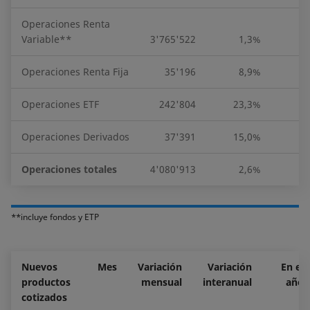
Operaciones Renta
Variable**
3'765'522
1,3%
Operaciones Renta Fija
35'196
8,9%
Operaciones ETF
242'804
23,3%
5
Operaciones Derivados
37'391
15,0%
1
Operaciones totales
4'080'913
2,6%
**incluye fondos y ETP
Nuevos
Mes
Variación
Variación
En el
productos
mensual
interanual
año
cotizados