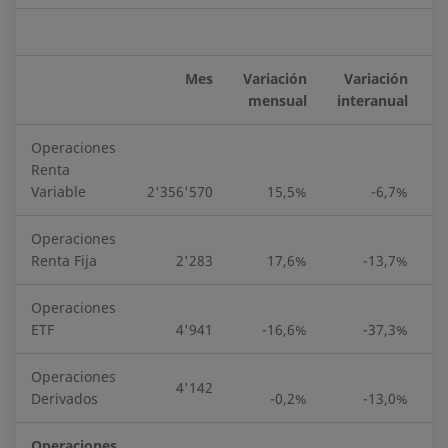
Mes
Variación
Variación
mensual
interanual
Operaciones
Renta
Variable
2'356'570
15,5%
-6,7%
2
Operaciones
Renta Fija
2'283
17,6%
-13,7%
Operaciones
ETF
4'941
-16,6%
-37,3%
Operaciones
4'142
Derivados
-0,2%
-13,0%
Operaciones