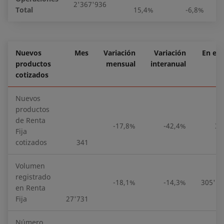
2'367'936
2
Total
15,4%
-6,8%
Nuevos
Mes
Variación
Variación
En el 
productos
mensual
interanual
cotizados
Nuevos
productos
de Renta
-17,8%
-42,4%
3'
Fija
cotizados
341
Volumen
registrado
-18,1%
-14,3%
305'19
en Renta
Fija
27'731
Número