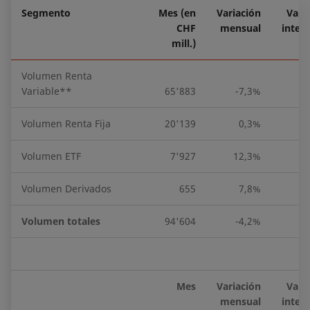
Segmento
Mes (en
Variación
Vari
CHF
mensual
inter
mill.)
Volumen Renta
Variable**
65'883
-7,3%
Volumen Renta Fija
20'139
0,3%
6
Volumen ETF
7'927
12,3%
4
Volumen Derivados
655
7,8%
1
Volumen totales
94'604
-4,2%
1
Mes
Variación
Vari
mensual
inter