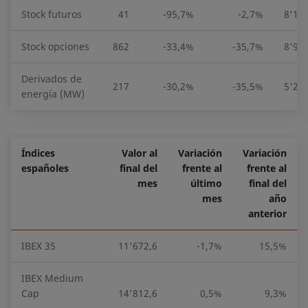
Stock futuros
41
-95,7%
-2,7%
8'12
Stock opciones
862
-33,4%
-35,7%
8'94
Derivados de
217
-30,2%
-35,5%
5'27
energía (MW)
Índices
Valor al
Variación
Variación
españoles
final del
frente al
frente al
mes
último
final del
mes
año
anterior
IBEX 35
11'672,6
-1,7%
15,5%
IBEX Medium
Cap
14'812,6
0,5%
9,3%