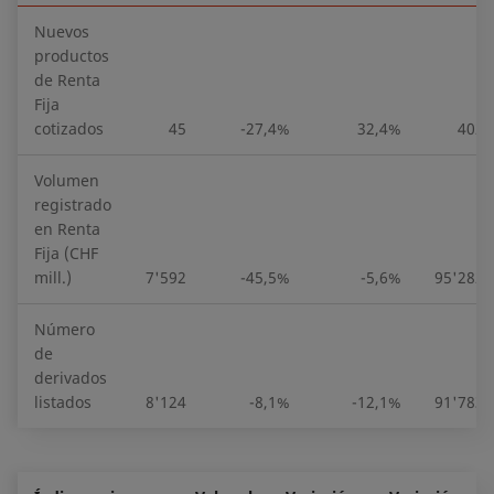
Nuevos
productos
de Renta
Fija
cotizados
45
-27,4%
32,4%
402
Volumen
registrado
en Renta
Fija (CHF
mill.)
7'592
-45,5%
-5,6%
95'282
Número
de
derivados
listados
8'124
-8,1%
-12,1%
91'783