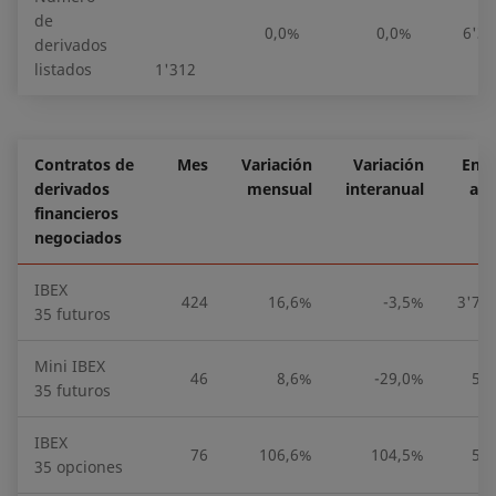
de
0,0%
0,0%
6'31
derivados
listados
1'312
Contratos de
Mes
Variación
Variación
En e
derivados
mensual
interanual
añ
financieros
negociados
IBEX
424
16,6%
-3,5%
3'73
35 futuros
Mini IBEX
46
8,6%
-29,0%
51
35 futuros
IBEX
76
106,6%
104,5%
59
35 opciones