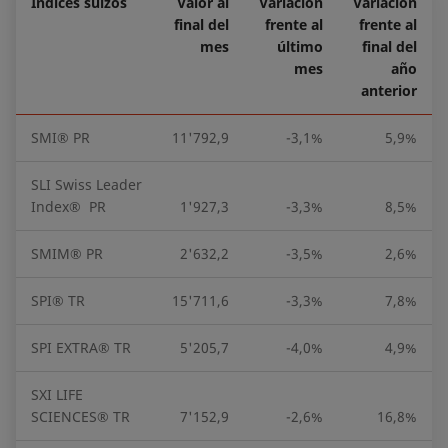
Índices suizos
Valor al
Variación
Variación
final del
frente al
frente al
mes
último
final del
mes
año
anterior
SMI® PR
11'792,9
-3,1%
5,9%
SLI Swiss Leader
Index® PR
1'927,3
-3,3%
8,5%
SMIM® PR
2'632,2
-3,5%
2,6%
SPI® TR
15'711,6
-3,3%
7,8%
SPI EXTRA® TR
5'205,7
-4,0%
4,9%
SXI LIFE
SCIENCES® TR
7'152,9
-2,6%
16,8%