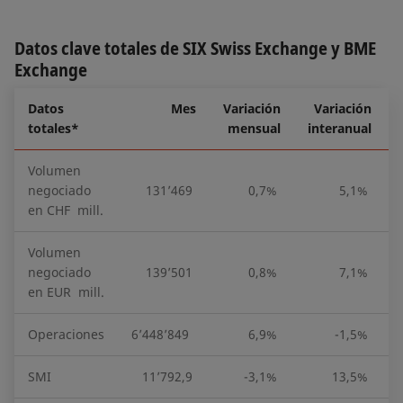
Datos clave totales de SIX Swiss Exchange y BME
Exchange
Datos
Mes
Variación
Variación
totales*
mensual
interanual
Volumen
negociado
131’469
0,7%
5,1%
en CHF mill.
Volumen
negociado
139’501
0,8%
7,1%
en EUR mill.
Operaciones
6’448’849
6,9%
-1,5%
SMI
11’792,9
-3,1%
13,5%