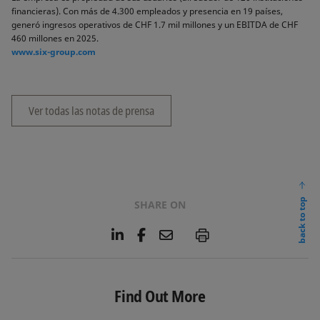
financieras). Con más de 4.300 empleados y presencia en 19 países,
generó ingresos operativos de CHF 1.7 mil millones y un EBITDA de CHF
460 millones en 2025.
www.six-group.com
Ver todas las notas de prensa
back to top
SHARE ON
L
F
E
P
i
a
m
n
c
a
k
e
i
e
b
l
Find Out More
d
o
I
o