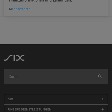
Finanzinformationen und Zahlungen.
Mehr erfahren
Finden
SIX
UNSERE DIENSTLEISTUNGEN
Unternehmen