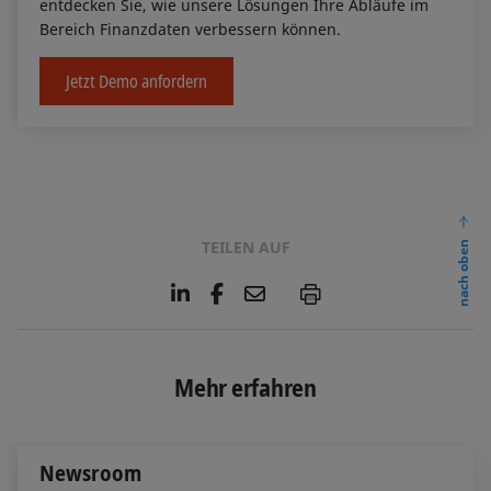
entdecken Sie, wie unsere Lösungen Ihre Abläufe im
Bereich Finanzdaten verbessern können.
Jetzt Demo anfordern
TEILEN AUF
nach oben
L
F
E
P
i
a
m
n
c
a
k
e
i
e
b
l
Mehr erfahren
d
o
I
o
n
k
Newsroom