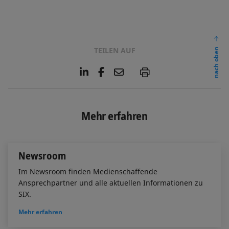
TEILEN AUF
nach oben
L
F
E
P
i
a
m
n
c
a
k
e
i
e
b
l
Mehr erfahren
d
o
I
o
n
k
Newsroom
Im Newsroom finden Medienschaffende
Ansprechpartner und alle aktuellen Informationen zu
SIX.
Mehr erfahren