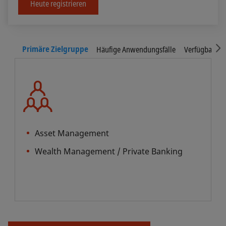
Heute registrieren
S
Primäre Zielgruppe
Häufige Anwendungsfälle
Verfügbare In
Asset Management
Wealth Management / Private Banking