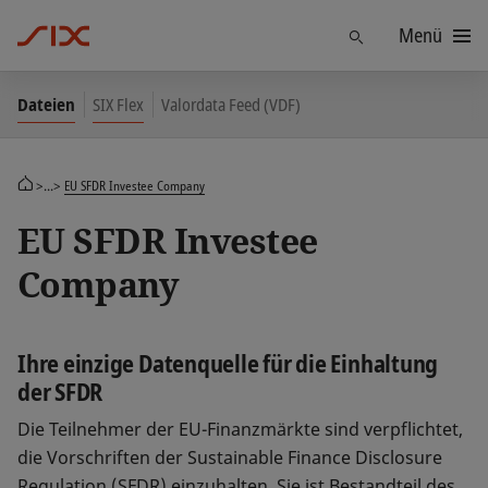
Menü
Finden
Dateien
SIX Flex
Valordata Feed (VDF)
>...>
EU SFDR Investee Company
EU SFDR Investee
Company
Ihre einzige Datenquelle für die Einhaltung
der SFDR
Die Teilnehmer der EU-Finanzmärkte sind verpflichtet,
die Vorschriften der Sustainable Finance Disclosure
Regulation (SFDR) einzuhalten. Sie ist Bestandteil des