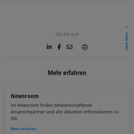
TEILEN AUF
nach oben
L
F
E
P
i
a
m
n
c
a
k
e
i
e
b
l
Mehr erfahren
d
o
I
o
n
k
Newsroom
Im Newsroom finden Medienschaffende
Ansprechpartner und alle aktuellen Informationen zu
SIX.
Mehr erfahren