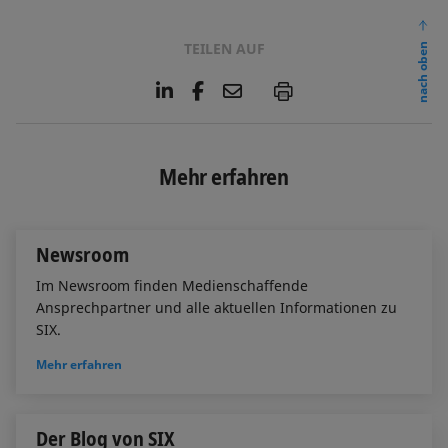
TEILEN AUF
nach oben
L
F
E
P
i
a
m
n
c
a
k
e
i
e
b
l
Mehr erfahren
d
o
I
o
n
k
Newsroom
Im Newsroom finden Medienschaffende
Ansprechpartner und alle aktuellen Informationen zu
SIX.
Mehr erfahren
Der Blog von SIX