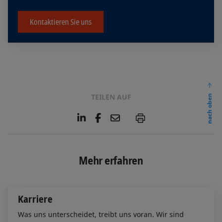
Kontaktieren Sie uns
TEILEN AUF
nach oben
L
F
E
P
i
a
m
n
c
a
k
e
i
e
b
l
Mehr erfahren
d
o
I
o
n
k
Karriere
Was uns unterscheidet, treibt uns voran. Wir sind