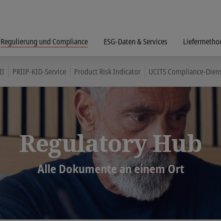
Regulierung und Compliance
ESG-Daten & Services
Liefermetho
II
PRIIP-KID-Service
Product Risk Indicator
UCITS Compliance-Dien
Regulatory Hub
Alle Dokumente an einem Ort