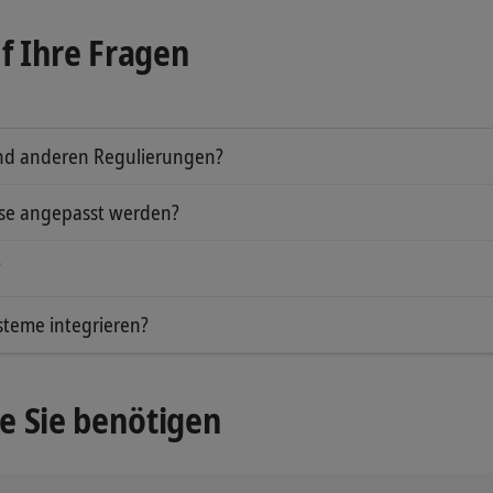
f Ihre Fragen
 und anderen Regulierungen?
miteinander und sorgt für die korrekte Verteilung von wes
sse angepasst werden?
n, von KID und Datenblättern bis hin zu Standardvorlagen 
?
 verschiedenen Herstellern und stellt diese autorisierten 
steme integrieren?
ng, die eine einfache Integration und sicheren Zugriff dur
ie Sie benötigen