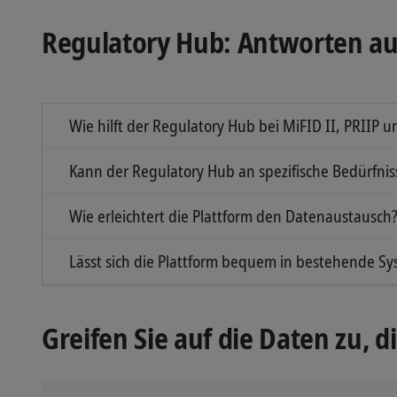
Regulatory Hub: Antworten au
Wie hilft der Regulatory Hub bei MiFID II, PRIIP
Die Plattform verbindet Hersteller und Händler 
Kann der Regulatory Hub an spezifische Bedürfni
Ja, Sie können jede Art von Dokumenten hochlade
Wie erleichtert die Plattform den Datenaustausch
Sie ist der zentrale Ort für alle Unterlagen von
Lässt sich die Plattform bequem in bestehende Sy
Aufwand sinken.
Ja, der Regulatory Hub ist eine webbasierte Lösu
Greifen Sie auf die Daten zu, d