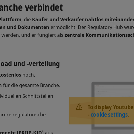
ranche verbindet
Plattform
, die
Käufer und Verkäufer nahtlos miteinande
aten und Dokumenten
ermöglicht. Der Regulatory Hub wurde
werden, und er fungiert als
zentrale Kommunikationssch
load und -verteilung
kostenlos
hoch.
m
für die gesamte Branche.
iduellen Schnittstellen
To display Youtube
-
cookie settings
.
rere regulatorische
mente (PRIIP-KID)
aus.