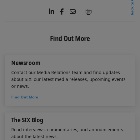
back to top
L
F
E
P
i
a
m
n
c
a
k
e
i
e
b
l
Find Out More
d
o
I
o
n
k
Newsroom
Contact our Media Relations team and find updates
about SIX: our latest media releases, upcoming events
or news.
Find Out More
The SIX Blog
Read interviews, commentaries, and announcements
about the latest news.