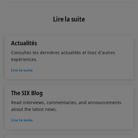
n
c
a
k
e
i
e
b
l
Lire la suite
d
o
I
o
n
k
Actualités
Consultez les dernières actualités et lisez d’autres
expériences.
Lire la suite
The SIX Blog
Read interviews, commentaries, and announcements
about the latest news.
Lire la suite