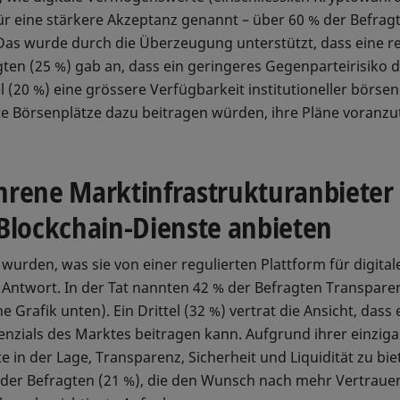
für eine stärkere Akzeptanz genannt – über 60 % der Befr
as wurde durch die Überzeugung unterstützt, dass eine re
agten (25 %) gab an, dass ein geringeres Gegenparteirisiko 
l (20 %) eine grössere Verfügbarkeit institutioneller bör
te Börsenplätze dazu beitragen würden, ihre Pläne voranzu
ahrene Marktinfrastrukturanbieter 
Blockchain-Dienste anbieten
wurden, was sie von einer regulierten Plattform für digit
Antwort. In der Tat nannten 42 % der Befragten Transparenz 
he Grafik unten). Ein Drittel (32 %) vertrat die Ansicht, das
zials des Marktes beitragen kann. Aufgrund ihrer einzigart
in der Lage, Transparenz, Sicherheit und Liquidität zu biet
el der Befragten (21 %), die den Wunsch nach mehr Vertra