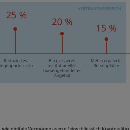
e, wie digitale Vermögenswerte (einschliesslich Kryptowä