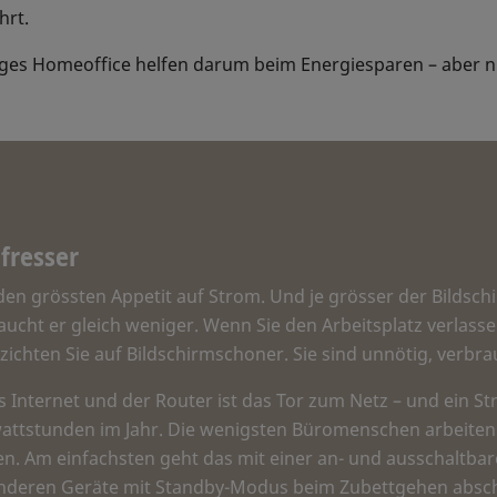
hrt.
tiges Homeoffice helfen darum beim Energiesparen – aber n
fresser
en grössten Appetit auf Strom. Und je grösser der Bildschir
raucht er gleich weniger. Wenn Sie den Arbeitsplatz verlass
ichten Sie auf Bildschirmschoner. Sie sind unnötig, verbra
as Internet und der Router ist das Tor zum Netz – und ein S
wattstunden im Jahr. Die wenigsten Büromenschen arbeite
. Am einfachsten geht das mit einer an- und ausschaltbar
 anderen Geräte mit Standby-Modus beim Zubettgehen absch