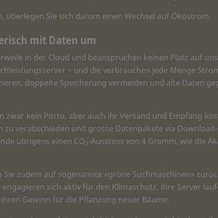
, überlegen Sie sich darum einen Wechsel auf Ökostrom.
terisch mit Daten um
erweile in der Cloud und beanspruchen keinen Platz auf uns
chleistungsserver – und die verbrauchen jede Menge Strom. 
eren, doppelte Speicherung vermeiden und alte Daten geg
ten zwar kein Porto, aber auch ihr Versand und Empfang kost
ten zu verabschieden und grosse Datenpakete via Download-
unde übrigens einen CO
-Ausstoss von 4 Gramm, wie die A
2
n Sie zudem auf sogenannte «grüne Suchmaschinen» zurückg
engagieren sich aktiv für den Klimaschutz, ihre Server la
 ihren Gewinn für die Pflanzung neuer Bäume.