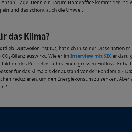
te Anzahl Tage. Denn ein Tag im Homeoffice kommt der indiv
eg ein und das schont auch die Umwelt.
ür das Klima?
tlieb Duttweiler Institut, hat sich in seiner Dissertation mi
e CO
-Bilanz auswirkt. Wie er im
Interview mit SIX
erklärt, 
2
eduktion des Pendelverkehrs einen grossen Einfluss. Er hä
 besser für das Klima als der Zustand vor der Pandemie.» D
ächen reduzieren, um den Energiekonsum zu senken. Aber 
en?