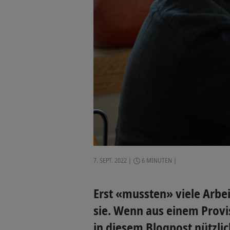
7. SEPT. 2022
6 MINUTEN
Erst «mussten» viele Arb
sie. Wenn aus einem Provi
in diesem Blogpost nützlic