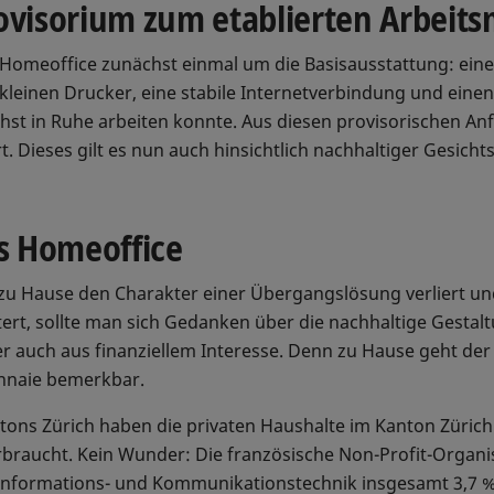
visorium zum etablierten Arbeits
ra Homeoffice zunächst einmal um die Basisausstattung: ei
 kleinen Drucker, eine stabile Internetverbindung und eine
st in Ruhe arbeiten konnte. Aus diesen provisorischen Anf
t. Dieses gilt es nun auch hinsichtlich nachhaltiger Gesich
s Homeoffice
 zu Hause den Charakter einer Übergangslösung verliert un
ert, sollte man sich Gedanken über die nachhaltige Gestal
 auch aus finanziellem Interesse. Denn zu Hause geht de
nnaie bemerkbar.
ntons Zürich haben die privaten Haushalte im Kanton Züri
braucht. Kein Wunder: Die französische Non-Profit-Organisa
 Informations- und Kommunikationstechnik insgesamt 3,7 %