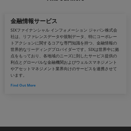
d
o
I
o
n
k
金融情報サービス
SIXファイナンシャル インフォメーション ジャパン株式会
社は、リファレンスデータや規制データ、特にコーポレー
トアクションに関するコアな専門知識を持つ、金融情報の
世界的なリーディングプロバイダーです。SIXは世界中に拠
点をもっており、各地域のニーズに則したサービス提供の
利点とグローバルな金融機関およびウェルスマネジメント
やアセットマネジメント業界向けのサービスを連携させて
います。
Find Out More