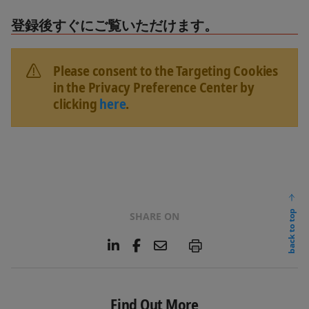
登録後すぐにご覧いただけます。
Please consent to the Targeting Cookies
in the Privacy Preference Center by
clicking
here
.
back to top
SHARE ON
L
F
E
P
i
a
m
n
c
a
k
e
i
e
b
l
Find Out More