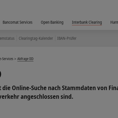
Bancomat Services
Open Banking
Interbank Clearing
Harm
temstatus
Clearingtag-Kalender
IBAN-Prüfer
e-Services
Abfrage IID
D
t die Online-Suche nach Stammdaten von Fina
verkehr angeschlossen sind.