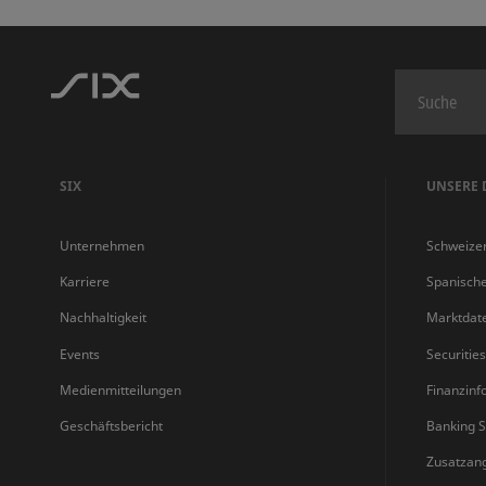
SIX
UNSERE 
Unternehmen
Schweize
Karriere
Spanisch
Nachhaltigkeit
Marktdat
Events
Securitie
Medienmitteilungen
Finanzinf
Geschäftsbericht
Banking S
Zusatzan