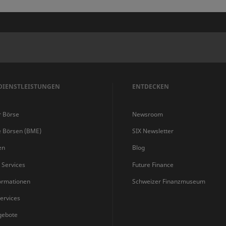
n
k
DIENSTLEISTUNGEN
ENTDECKEN
r Börse
Newsroom
e Börsen (BME)
SIX Newsletter
en
Blog
s Services
Future Finance
ormationen
Schweizer Finanzmuseum
ervices
gebote