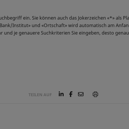
chbegriff ein. Sie können auch das Jokerzeichen «*» als Pl
«Bank/Institut» und «Ortschaft» wird automatisch am Anfa
hr und je genauere Suchkriterien Sie eingeben, desto genau
L
F
E
P
TEILEN AUF
i
a
m
n
c
a
k
e
i
e
b
l
d
o
I
o