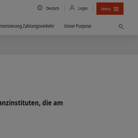
Country/Language
Deutsch
Login
Menu
onisierung Zahlungsverkehr
Unser Purpose
Finden
nzinstituten, die am