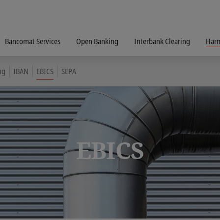
Bancomat Services
Open Banking
Interbank Clearing
Harm
ng
IBAN
EBICS
SEPA
EBICS