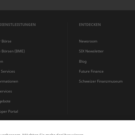
DIENSTLEISTUNGEN
ENTDECKEN
r Börse
Newsroom
e Börsen (BME)
SIX Newsletter
en
Blog
s Services
Future Finance
ormationen
Schweizer Finanzmuseum
ervices
gebote
oper Portal