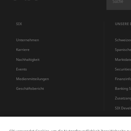
SIX
UNSERE 
Unternehmen
Schweize
Karriere
Spanisch
Nachhaltigkeit
Marktdat
Events
Securitie
Medienmitteilungen
Finanzinf
Geschäftsbericht
Banking S
Zusatzan
SIX Devel