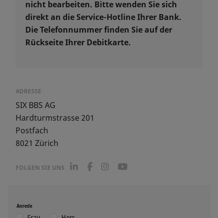
nicht bearbeiten. Bitte wenden Sie sich
direkt an die Service-Hotline Ihrer Bank.
Die Telefonnummer finden Sie auf der
Rückseite Ihrer Debitkarte.
ADRESSE
SIX BBS AG
Hardturmstrasse 201
Postfach
8021
Zürich
L
F
I
Y
FOLGEN SIE UNS
i
a
n
o
n
c
s
u
k
e
t
T
e
b
a
u
Anrede
d
o
g
b
Frau
Herr