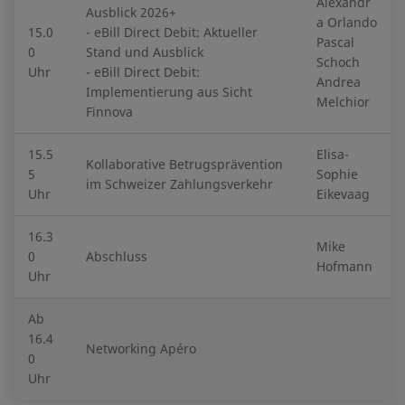
Alexandr
Ausblick 2026+
a Orlando
15.0
- eBill Direct Debit: Aktueller
Pascal
0
Stand und Ausblick
Schoch
Uhr
- eBill Direct Debit:
Andrea
Implementierung aus Sicht
Melchior
Finnova
15.5
Elisa-
Kollaborative Betrugsprävention
5
Sophie
im Schweizer Zahlungsverkehr
Uhr
Eikevaag
16.3
Mike
0
Abschluss
Hofmann
Uhr
Ab
16.4
Networking Apéro
0
Uhr