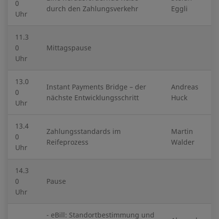
0
durch den Zahlungsverkehr​
Eggli
Uhr
11.3
0
Mittagspause
Uhr
13.0
Instant Payments Bridge – der
Andreas
0
nächste Entwicklungsschritt
Huck
Uhr
13.4
Zahlungsstandards im
Martin
0
Reifeprozess
Walder
Uhr
14.3
0
Pause
Uhr
- eBill: Standortbestimmung und