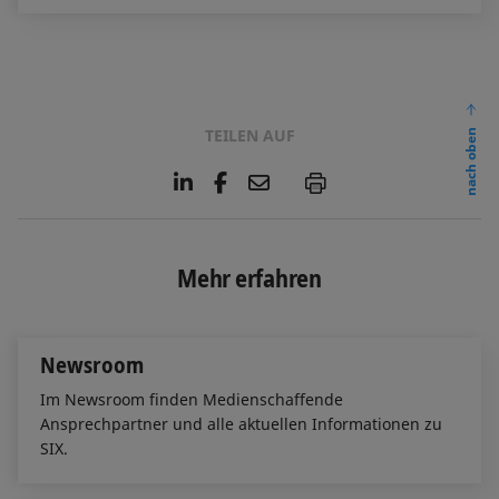
TEILEN AUF
nach oben
L
F
E
P
i
a
m
n
c
a
k
e
i
e
b
l
Mehr erfahren
d
o
I
o
n
k
Newsroom
Im Newsroom finden Medienschaffende
Ansprechpartner und alle aktuellen Informationen zu
SIX.