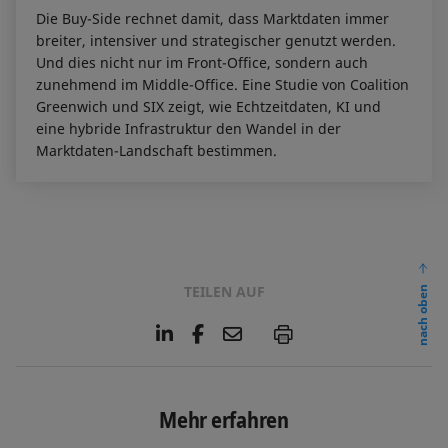
Die Buy-Side rechnet damit, dass Marktdaten immer
breiter, intensiver und strategischer genutzt werden.
Und dies nicht nur im Front-Office, sondern auch
zunehmend im Middle-Office. Eine Studie von Coalition
Greenwich und SIX zeigt, wie Echtzeitdaten, KI und
eine hybride Infrastruktur den Wandel in der
Marktdaten-Landschaft bestimmen.
TEILEN AUF
nach oben
L
F
E
P
i
a
m
n
c
a
k
e
i
e
b
l
Mehr erfahren
d
o
I
o