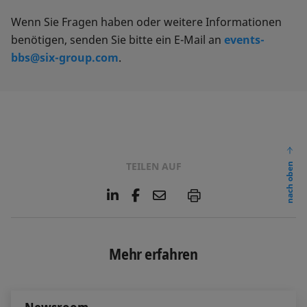
Wenn Sie Fragen haben oder weitere Informationen
benötigen, senden Sie bitte ein E-Mail an
events-
bbs@six-group.com
.
TEILEN AUF
nach oben
L
F
E
P
i
a
m
n
c
a
k
e
i
e
b
l
Mehr erfahren
d
o
I
o
n
k