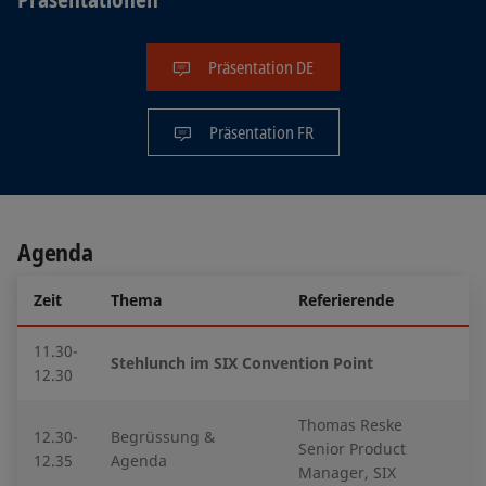
Präsentation DE
Präsentation FR
Agenda
Zeit
Thema
Referierende
11.30-
Stehlunch im SIX Convention Point
12.30
Thomas Reske
12.30-
Begrüssung &
Senior Product
12.35
Agenda
Manager, SIX