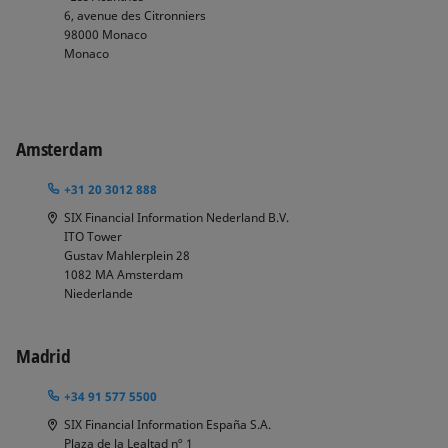
6, avenue des Citronniers
98000
Monaco
Monaco
Amsterdam
+31 20 3012 888
SIX Financial Information Nederland B.V.
ITO Tower
Gustav Mahlerplein 28
1082
MA Amsterdam
Niederlande
Madrid
+34 91 577 5500
SIX Financial Information España S.A.
Plaza de la Lealtad nº 1