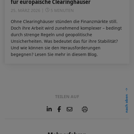
für europäische Clearinghäuser
25. MÄRZ 2026
5 MINUTEN
Ohne Clearinghäuser stünden die Finanzmärkte still.
Doch ihre Arbeit wird zunehmend komplexer – bedingt
durch strenge Regeln und geopolitische
Unsicherheiten. Was bedeutet das für ihre Stabilität?
Und wie können sie den Herausforderungen
begegnen? Lesen Sie mehr in diesem Blog.
TEILEN AUF
nach oben
L
F
E
P
i
a
m
n
c
a
k
e
i
e
b
l