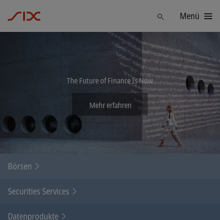
Menü
Finden
The Future of Finance Is Now
Mehr erfahren
Börsen
Securities Services
Datenprodukte