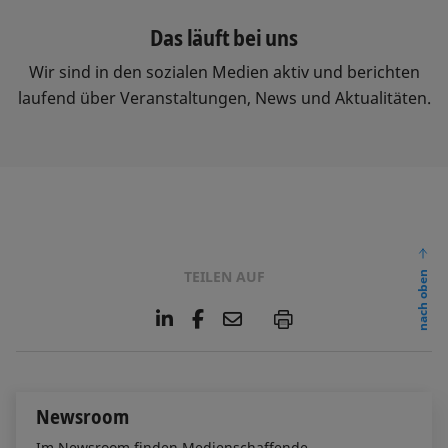
Das läuft bei uns
Wir sind in den sozialen Medien aktiv und berichten
laufend über Veranstaltungen, News und Aktualitäten.
TEILEN AUF
nach oben
L
F
E
P
i
a
m
n
c
a
k
e
i
e
b
l
Newsroom
d
o
I
o
Im Newsroom finden Medienschaffende