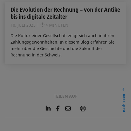
Die Evolution der Rechnung – von der Antike
bis ins digitale Zeitalter
10. JULI 2025
4 MINUTEN
Die Kultur einer Gesellschaft zeigt sich auch in ihren
Zahlungsgewohnheiten. In diesem Blog erfahren Sie
mehr über die Geschichte und die Zukunft der
Rechnung in der Schweiz.
TEILEN AUF
nach oben
L
F
E
P
i
a
m
n
c
a
k
e
i
e
b
l