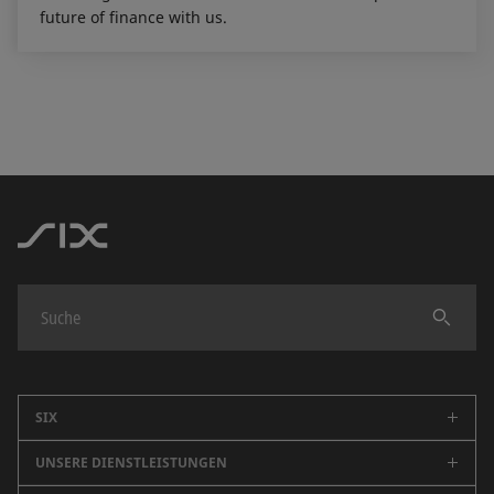
future of finance with us.
Finden
SIX
UNSERE DIENSTLEISTUNGEN
Unternehmen