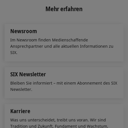
k
e
i
e
b
l
Mehr erfahren
d
o
I
o
n
k
Newsroom
Im Newsroom finden Medienschaffende
Ansprechpartner und alle aktuellen Informationen zu
SIX.
SIX Newsletter
Bleiben Sie informiert – mit einem Abonnement des SIX
Newsletter.
Karriere
Was uns unterscheidet, treibt uns voran. Wir sind
Tradition und Zukunft, Fundament und Wachstum,