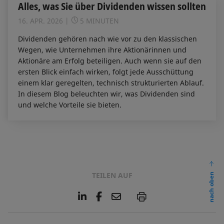
Alles, was Sie über Dividenden wissen sollten
16. APR. 2026
5 MINUTEN
Dividenden gehören nach wie vor zu den klassischen
Wegen, wie Unternehmen ihre Aktionärinnen und
Aktionäre am Erfolg beteiligen. Auch wenn sie auf den
ersten Blick einfach wirken, folgt jede Ausschüttung
einem klar geregelten, technisch strukturierten Ablauf.
In diesem Blog beleuchten wir, was Dividenden sind
und welche Vorteile sie bieten.
TEILEN AUF
nach oben
L
F
E
P
i
a
m
n
c
a