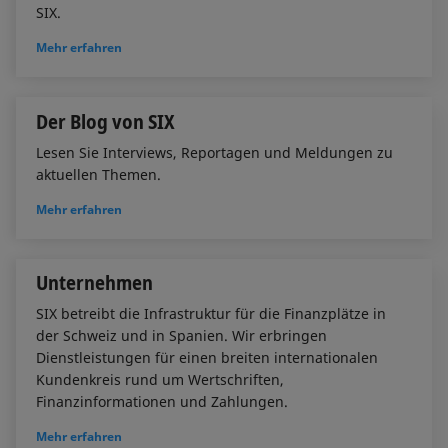
Mai 2023
SIX.
Juli 2021
Mehr erfahren
Mai 2022
April 2023
Juni 2021
Der Blog von SIX
April 2022
Lesen Sie Interviews, Reportagen und Meldungen zu
März 2023
aktuellen Themen.
Mai 2021
Mehr erfahren
März 2022
Februar 2023
April 2021
Unternehmen
Februar 2022
SIX betreibt die Infrastruktur für die Finanzplätze in
Januar 2023
der Schweiz und in Spanien. Wir erbringen
März 2021
Dienstleistungen für einen breiten internationalen
Januar 2022
Kundenkreis rund um Wertschriften,
Finanzinformationen und Zahlungen.
Februar 2021
Mehr erfahren