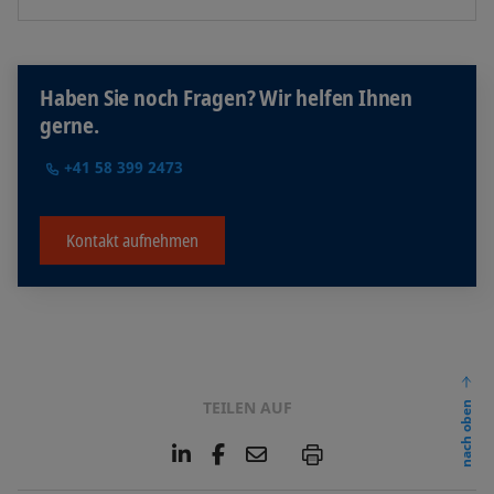
Haben Sie noch Fragen? Wir helfen Ihnen
gerne.
+41 58 399 2473
Kontakt aufnehmen
TEILEN AUF
nach oben
L
F
E
P
i
a
m