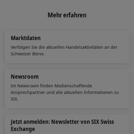
n
c
a
k
e
i
e
b
l
Mehr erfahren
d
o
I
o
n
k
Marktdaten
Verfolgen Sie die aktuellen Handelsaktivitäten an der
Schweizer Börse.
Newsroom
Im Newsroom finden Medienschaffende
Ansprechpartner und alle aktuellen Informationen zu
SIX.
Jetzt anmelden: Newsletter von SIX Swiss
Exchange