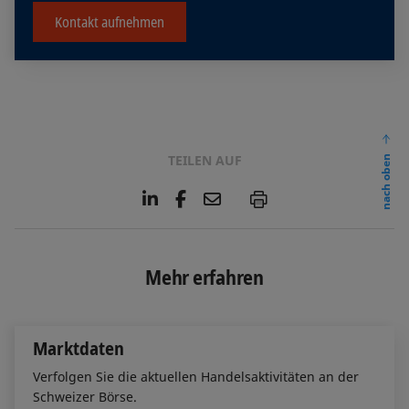
Kontakt aufnehmen
TEILEN AUF
nach oben
L
F
E
P
i
a
m
n
c
a
k
e
i
e
b
l
Mehr erfahren
d
o
I
o
n
k
Marktdaten
Verfolgen Sie die aktuellen Handelsaktivitäten an der
Schweizer Börse.