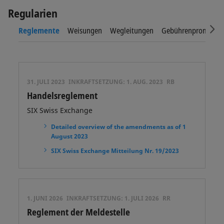
Regularien
Sc
Reglemente
Weisungen
Wegleitungen
Gebührenpromotio
31. JULI 2023
INKRAFTSETZUNG:
1. AUG. 2023
RB
Handelsreglement
SIX Swiss Exchange
Detailed overview of the amendments as of 1
August 2023
SIX Swiss Exchange Mitteilung Nr. 19/2023
1. JUNI 2026
INKRAFTSETZUNG:
1. JULI 2026
RR
Reglement der Meldestelle