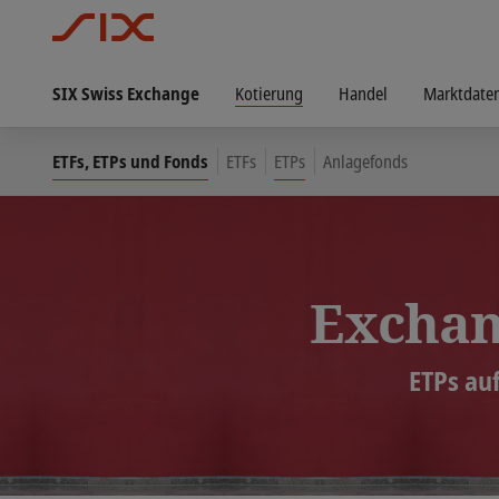
SIX Swiss Exchange
Kotierung
Handel
Marktdate
ETFs, ETPs und Fonds
ETFs
ETPs
Anlagefonds
Exchan
ETPs au