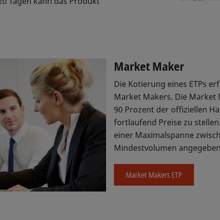
 20 Tagen kann das Produkt
Market Maker
Die Kotierung eines ETPs er
Market Makers. Die Market M
90 Prozent der offiziellen H
fortlaufend Preise zu stell
einer Maximalspanne zwische
Mindestvolumen angegeben
Market Makers ETP