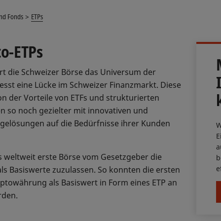
und Fonds
ETPs
to-ETPs
rt die Schweizer Börse das Universum der
esst eine Lücke im Schweizer Finanzmarkt. Diese
on der Vorteile von ETFs und strukturierten
 so noch gezielter mit innovativen und
gelösungen auf die Bedürfnisse ihrer Kunden
W
E
a
ls weltweit erste Börse vom Gesetzgeber die
b
e
 Basiswerte zuzulassen. So konnten die ersten
yptowährung als Basiswert in Form eines ETP an
rden.