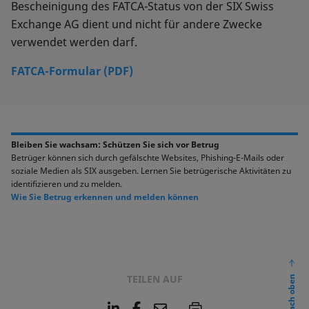
Bescheinigung des FATCA-Status von der SIX Swiss
Exchange AG dient und nicht für andere Zwecke
verwendet werden darf.
FATCA-Formular (PDF)
Bleiben Sie wachsam: Schützen Sie sich vor Betrug
Betrüger können sich durch gefälschte Websites, Phishing-E-Mails oder
soziale Medien als SIX ausgeben. Lernen Sie betrügerische Aktivitäten zu
identifizieren und zu melden.
Wie Sie Betrug erkennen und melden können
TEILEN AUF
nach oben
L
F
E
P