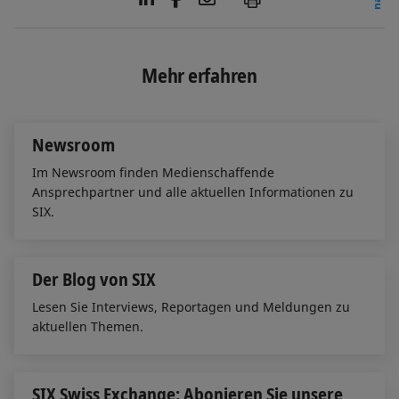
i
a
m
n
c
a
k
e
i
e
b
l
Mehr erfahren
d
o
I
o
n
k
Newsroom
Im Newsroom finden Medienschaffende
Ansprechpartner und alle aktuellen Informationen zu
SIX.
Der Blog von SIX
Lesen Sie Interviews, Reportagen und Meldungen zu
aktuellen Themen.
SIX Swiss Exchange: Abonieren Sie unsere