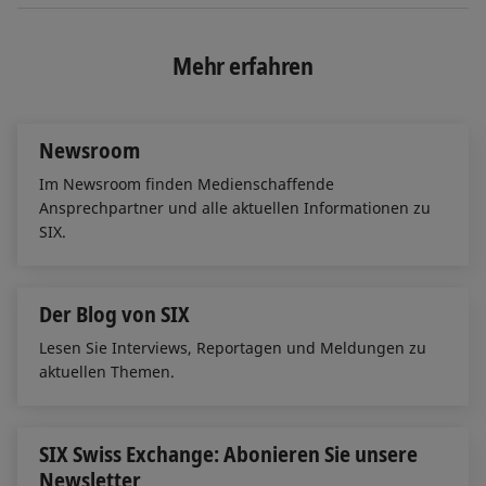
n
c
a
k
e
i
e
b
l
Mehr erfahren
d
o
I
o
n
k
Newsroom
Im Newsroom finden Medienschaffende
Ansprechpartner und alle aktuellen Informationen zu
SIX.
Der Blog von SIX
Lesen Sie Interviews, Reportagen und Meldungen zu
aktuellen Themen.
SIX Swiss Exchange: Abonieren Sie unsere
Newsletter