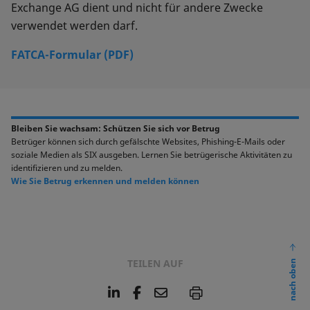
Exchange AG dient und nicht für andere Zwecke
verwendet werden darf.
FATCA-Formular (PDF)
Bleiben Sie wachsam: Schützen Sie sich vor Betrug
Betrüger können sich durch gefälschte Websites, Phishing-E-Mails oder
soziale Medien als SIX ausgeben. Lernen Sie betrügerische Aktivitäten zu
identifizieren und zu melden.
Wie Sie Betrug erkennen und melden können
TEILEN AUF
nach oben
L
F
E
P
i
a
m