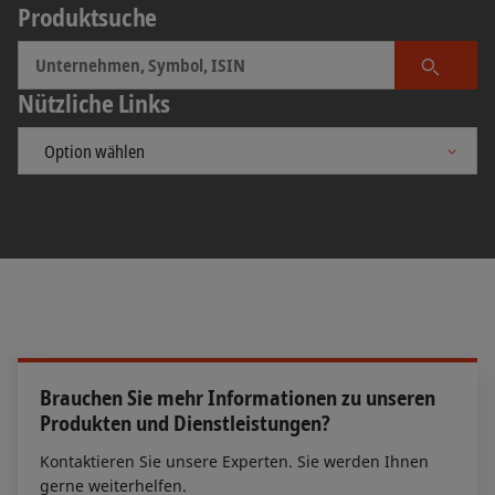
Produktsuche
Unternehmens erwerben wollen. Der Emittent
Schweiz. Der
SPI
ist der meistbeachtete breite
muss den Prospekt spätestens sechs Arbeitstage
Aktienmarktindex der Schweiz. Um sich für den
vor Ende des Bookbuilding-Zeitraums
SPI zu qualifizieren, muss der Anteil der frei
Produkt 
Nützliche Links
veröffentlichen.
handelbaren Aktien eines Titels mindestens 20%
betragen.
Brauchen Sie mehr Informationen zu unseren
Produkten und Dienstleistungen?
Kontaktieren Sie unsere Experten. Sie werden Ihnen
gerne weiterhelfen.