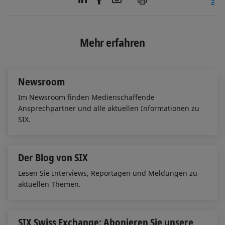
i
a
m
n
c
a
k
e
i
e
b
l
Mehr erfahren
d
o
I
o
n
k
Newsroom
Im Newsroom finden Medienschaffende
Ansprechpartner und alle aktuellen Informationen zu
SIX.
Der Blog von SIX
Lesen Sie Interviews, Reportagen und Meldungen zu
aktuellen Themen.
SIX Swiss Exchange: Abonieren Sie unsere