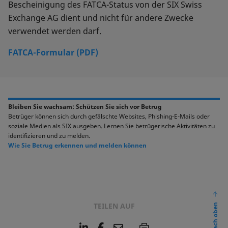
Bescheinigung des FATCA-Status von der SIX Swiss
Exchange AG dient und nicht für andere Zwecke
verwendet werden darf.
FATCA-Formular (PDF)
Bleiben Sie wachsam: Schützen Sie sich vor Betrug
Betrüger können sich durch gefälschte Websites, Phishing-E-Mails oder
soziale Medien als SIX ausgeben. Lernen Sie betrügerische Aktivitäten zu
identifizieren und zu melden.
Wie Sie Betrug erkennen und melden können
TEILEN AUF
nach oben
L
F
E
P