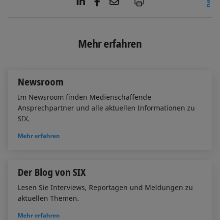
L
F
E
P
i
a
m
n
c
a
k
e
i
e
b
l
Mehr erfahren
d
o
I
o
n
k
Newsroom
Im Newsroom finden Medienschaffende
Ansprechpartner und alle aktuellen Informationen zu
SIX.
Mehr erfahren
Der Blog von SIX
Lesen Sie Interviews, Reportagen und Meldungen zu
aktuellen Themen.
Mehr erfahren