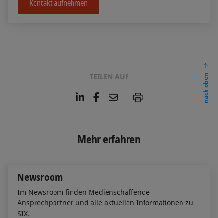
Kontakt aufnehmen
TEILEN AUF
nach oben
L
F
E
P
i
a
m
n
c
a
k
e
i
e
b
l
Mehr erfahren
d
o
I
o
n
k
Newsroom
Im Newsroom finden Medienschaffende
Ansprechpartner und alle aktuellen Informationen zu
SIX.