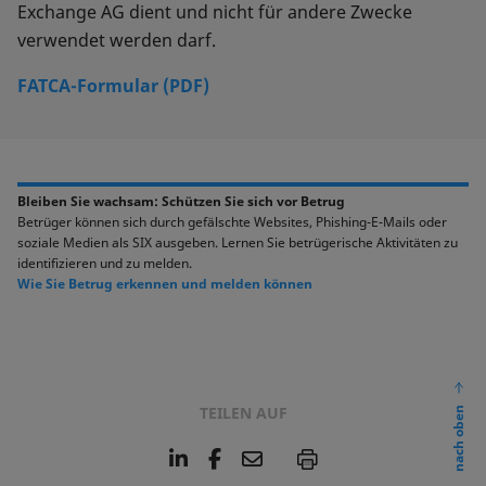
Exchange AG dient und nicht für andere Zwecke
verwendet werden darf.
FATCA-Formular (PDF)
Bleiben Sie wachsam: Schützen Sie sich vor Betrug
Betrüger können sich durch gefälschte Websites, Phishing-E-Mails oder
soziale Medien als SIX ausgeben. Lernen Sie betrügerische Aktivitäten zu
identifizieren und zu melden.
Wie Sie Betrug erkennen und melden können
TEILEN AUF
nach oben
L
F
E
P
i
a
m