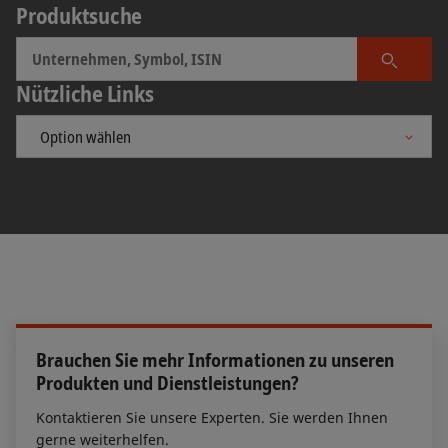
Produktsuche
Unternehmens erwerben wollen. Der Emittent
Schweiz. Der
SPI
ist der meistbeachtete breite
muss den Prospekt spätestens sechs Arbeitstage
Aktienmarktindex der Schweiz. Um sich für den
vor Ende des Bookbuilding-Zeitraums
SPI zu qualifizieren, muss der Anteil der frei
Produkt 
Nützliche Links
veröffentlichen.
handelbaren Aktien eines Titels mindestens 20%
betragen.
Brauchen Sie mehr Informationen zu unseren
Produkten und Dienstleistungen?
Kontaktieren Sie unsere Experten. Sie werden Ihnen
gerne weiterhelfen.