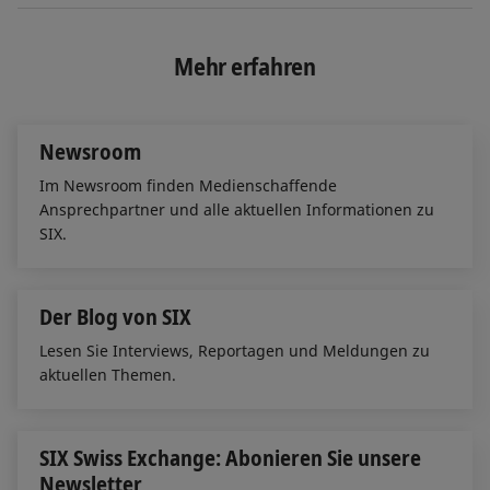
n
c
a
k
e
i
e
b
l
Mehr erfahren
d
o
I
o
n
k
Newsroom
Im Newsroom finden Medienschaffende
Ansprechpartner und alle aktuellen Informationen zu
SIX.
Der Blog von SIX
Lesen Sie Interviews, Reportagen und Meldungen zu
aktuellen Themen.
SIX Swiss Exchange: Abonieren Sie unsere
Newsletter